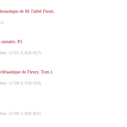
clesiastique de M. l'abbé Fleuri.
11)
 annales. P.I.
chen. (1737, S. 616-617)
ecclésiastique de Fleury. Tom.1.
chen. (1739, S. 519-520)
chen. (1739, S. 820-821)