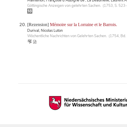
Maintenon, Françoise d'Aubigné de ; La Beaumelle, Laurent An
Göttingische Anzeigen von gelehrten Sachen. (1753, S. 523
[Rezension]
Mémoire sur la Lorraine et le Barrois.
Durival, Nicolas Luton
Wöchentliche Nachrichten von Gelehrten Sachen. (1754, Bd.