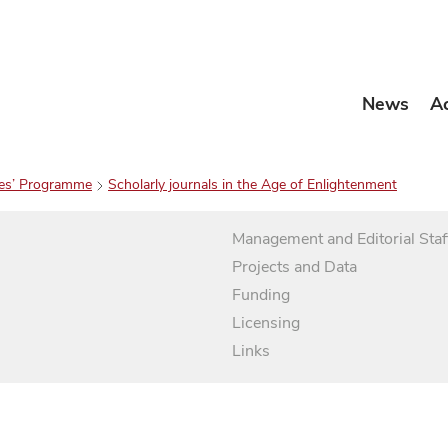
News
A
es’ Programme
Scholarly journals in the Age of Enlightenment
Management and Editorial Staf
Projects and Data
Funding
Licensing
Links