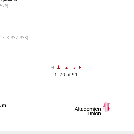
gliviel de
-526)
 15, S. 332-333)
1
2
3
1-20 of 51