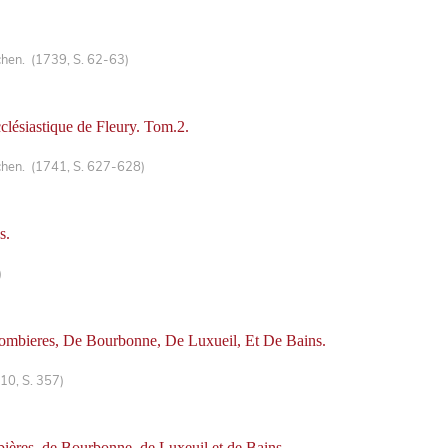
hen. (1739, S. 62-63)
ecclésiastique de Fleury. Tom.2.
chen. (1741, S. 627-628)
s.
)
lombieres, De Bourbonne, De Luxueil, Et De Bains.
10, S. 357)
mbières, de Bourbonne, de Luxeuil et de Bains.