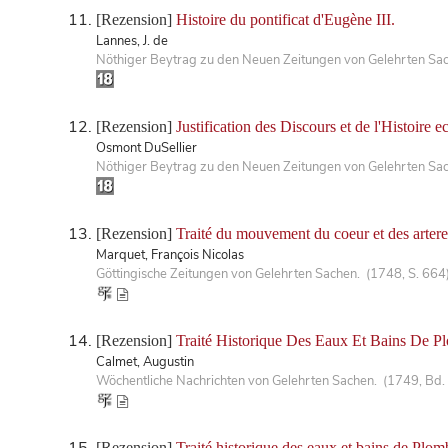
[Rezension]
Histoire du pontificat d'Eugène III.
Lannes, J. de
Nöthiger Beytrag zu den Neuen Zeitungen von Gelehrten Sac
[Rezension]
Justification des Discours et de l'Histoire 
Osmont DuSellier
Nöthiger Beytrag zu den Neuen Zeitungen von Gelehrten Sa
[Rezension]
Traité du mouvement du coeur et des artere
Marquet, François Nicolas
Göttingische Zeitungen von Gelehrten Sachen. (1748, S. 664
[Rezension]
Traité Historique Des Eaux Et Bains De P
Calmet, Augustin
Wöchentliche Nachrichten von Gelehrten Sachen. (1749, Bd. 
[Rezension]
Traité historique des eaux et bains de Plo