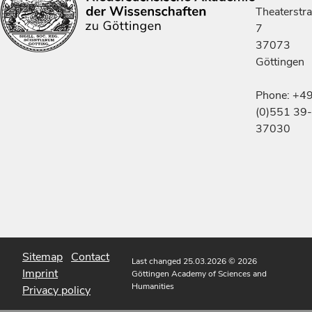
Theaterstr
7
37073
Göttingen
Phone: +4
(0)551 39-
37030
Sitemap
Contact
Last changed 25.03.2026
© 2026
Imprint
Göttingen Academy of Sciences and
Humanities
Privacy policy