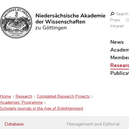
Search
Press
C
Intranet
Search
News
Acade
Membe
Resear
Publica
Home
Research
Completed Research Projects
Academies’ Programme
Scholarly journals in the Age of Enlightenment
Database
Management and Editorial