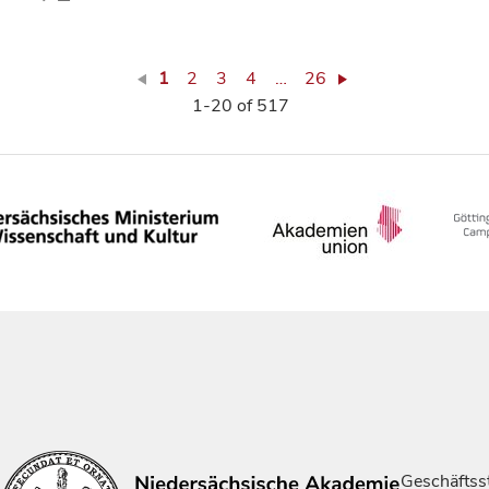
1
2
3
4
…
26
1-20 of 517
Geschäftsst