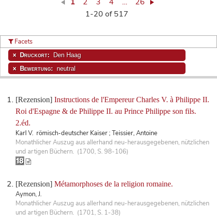
1
2
3
4
…
26
1-20 of 517
Facets
Druckort:
Den Haag
Bewertung:
neutral
[Rezension]
Instructions de l'Empereur Charles V. à Philippe II.
Roi d'Espagne & de Philippe II. au Prince Philippe son fils.
2.éd.
Karl V. römisch-deutscher Kaiser ; Teissier, Antoine
Monathlicher Auszug aus allerhand neu-herausgegebenen, nützlichen
und artigen Büchern. (1700, S. 98-106)
[Rezension]
Métamorphoses de la religion romaine.
Aymon, J.
Monathlicher Auszug aus allerhand neu-herausgegebenen, nützlichen
und artigen Büchern. (1701, S. 1-38)