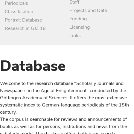
Staff
Periodicals
Projects and Data
Classification
Funding
Portrait Database
Licensing
Research in GJZ 18
Links
Database
Welcome to the research database "Scholarly Journals and
Newspapers in the Age of Enlightenment" conducted by the
Göttingen Academy of Sciences. It offers the most extensive
systematic index to German-language periodicals of the 18th
century.
The corpus is searchable for reviews and announcements of
books as well as for persons, institutions and news from the
scholarly world. The database offers both basic search,