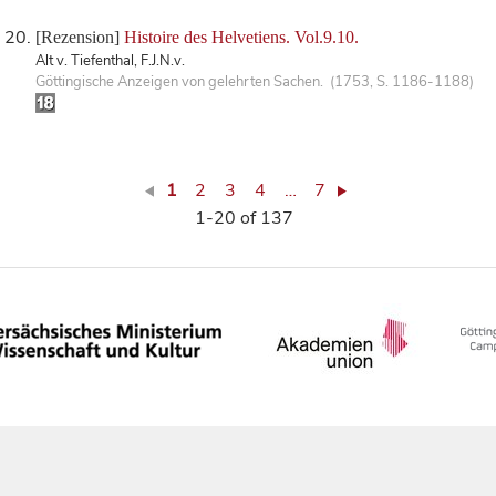
[Rezension]
Histoire des Helvetiens. Vol.9.10.
Alt v. Tiefenthal, F.J.N.v.
Göttingische Anzeigen von gelehrten Sachen. (1753, S. 1186-1188)
1
2
3
4
…
7
1-20 of 137