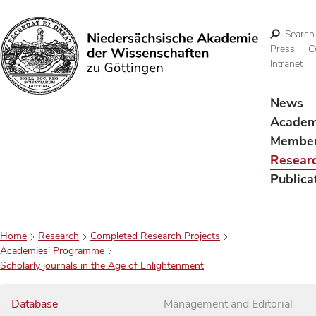
Search
Press
C
Intranet
Search
News
Acade
Membe
Resear
Publica
Home
Research
Completed Research Projects
Academies’ Programme
Scholarly journals in the Age of Enlightenment
Database
Management and Editorial