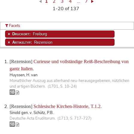
1
2
3
4
…
7
1-20 of 137
Facets
Druckort:
Freiburg
Artikeltyp:
Rezension
[Rezension]
Curieuse und vollständige Reiß-Beschreibung von
gantz Italien.
Huyssen, H. van
Monathlicher Auszug aus allerhand neu-herausgegebenen, nützlichen
und artigen Büchern. (1701, S. 10-24)
[Rezension]
Schlesische Kirchen-Historie, T.1.2.
Sinold gen. v. Schütz, P.B.
Deutsche Acta Eruditorum. (1713, S. 717-727)