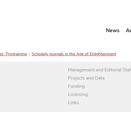
News
A
es’ Programme
Scholarly journals in the Age of Enlightenment
Management and Editorial Staf
Projects and Data
Funding
Licensing
Links