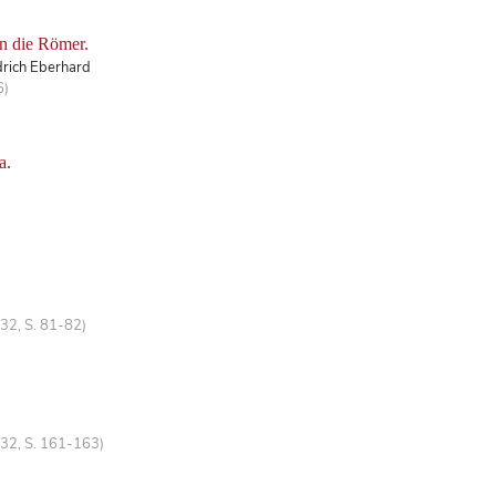
an die Römer.
drich Eberhard
6)
a.
32, S. 81-82)
 32, S. 161-163)