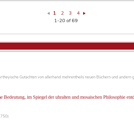
1
2
3
4
1-20 of 69
artheyische Gutachten von allerhand mehrentheils neuen Büchern und andern 
 Bedeutung, im Spiegel der uhralten und mosaischen Philosophie entd
-750)