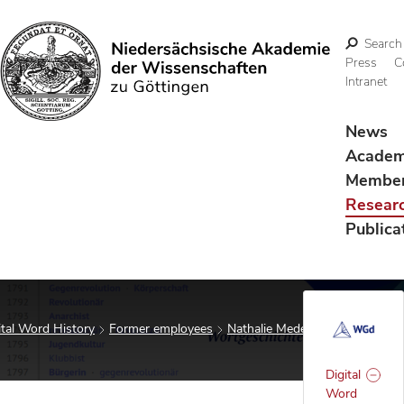
Search
Press
C
Intranet
Search
News
Acade
Membe
Resear
Publica
ital Word History
Former employees
Nathalie Mederake
Digital
Word