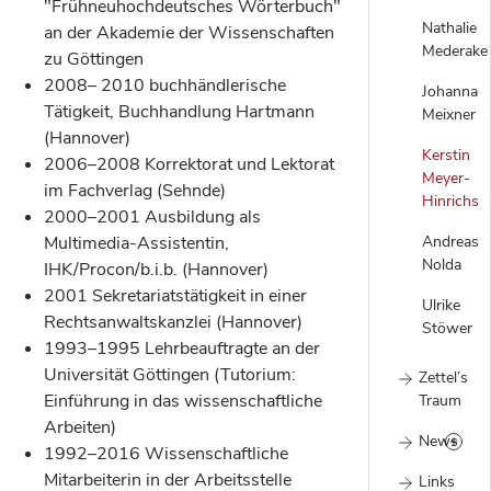
"Frühneuhochdeutsches Wörterbuch"
Nathalie
an der Akademie der Wissenschaften
Mederake
zu Göttingen
2008– 2010 buchhändlerische
Johanna
Tätigkeit, Buchhandlung Hartmann
Meixner
(Hannover)
Kerstin
2006–2008 Korrektorat und Lektorat
Meyer-
im Fachverlag (Sehnde)
Hinrichs
2000–2001 Ausbildung als
Andreas
Multimedia-Assistentin,
Nolda
IHK/Procon/b.i.b. (Hannover)
2001 Sekretariatstätigkeit in einer
Ulrike
Rechtsanwaltskanzlei (Hannover)
Stöwer
1993–1995 Lehrbeauftragte an der
Universität Göttingen (Tutorium:
Zettel’s
Einführung in das wissenschaftliche
Traum
Arbeiten)
News
1992–2016 Wissenschaftliche
Mitarbeiterin in der Arbeitsstelle
Links