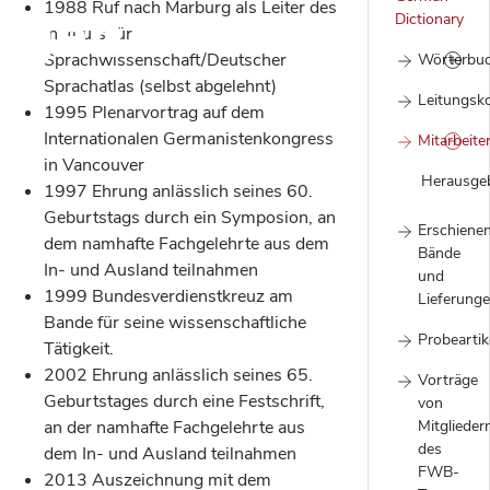
ngen
1988 Ruf nach Marburg als Leiter des
Dictionary
Instituts für
Sprachwissenschaft/Deutscher
Wörterbu
Sprachatlas (selbst abgelehnt)
Leitungsk
1995 Plenarvortrag auf dem
Internationalen Germanistenkongress
Mitarbeite
in Vancouver
Herausge
1997 Ehrung anlässlich seines 60.
Geburtstags durch ein Symposion, an
Erschiene
dem namhafte Fachgelehrte aus dem
Bände
In- und Ausland teilnahmen
und
1999 Bundesverdienstkreuz am
Lieferung
Bande für seine wissenschaftliche
Probeartik
Tätigkeit.
2002 Ehrung anlässlich seines 65.
Vorträge
Geburtstages durch eine Festschrift,
von
an der namhafte Fachgelehrte aus
Mitglieder
des
dem In- und Ausland teilnahmen
FWB-
2013 Auszeichnung mit dem