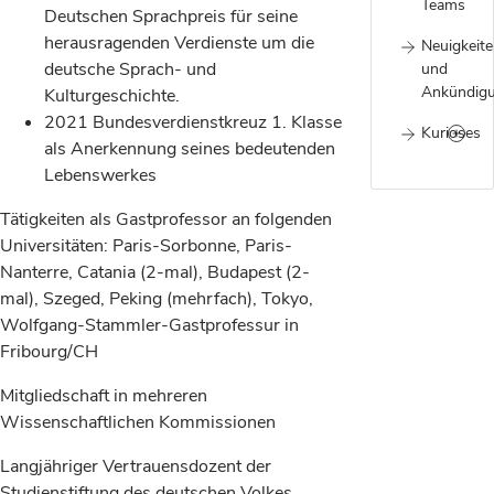
Teams
Deutschen Sprachpreis für seine
herausragenden Verdienste um die
Neuigkeit
deutsche Sprach- und
und
Ankündig
Kulturgeschichte.
2021 Bundesverdienstkreuz 1. Klasse
Kurioses
als Anerkennung seines bedeutenden
Lebenswerkes
Tätigkeiten als Gastprofessor an folgenden
Universitäten: Paris-Sorbonne, Paris-
Nanterre, Catania (2-mal), Budapest (2-
mal), Szeged, Peking (mehrfach), Tokyo,
Wolfgang-Stammler-Gastprofessur in
Fribourg/CH
Mitgliedschaft in mehreren
Wissenschaftlichen Kommissionen
Langjähriger Vertrauensdozent der
Studienstiftung des deutschen Volkes.