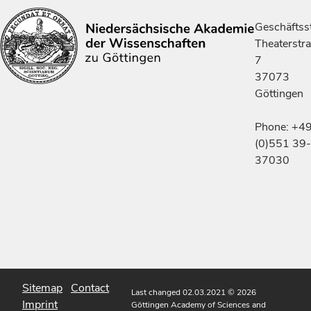
Geschäftsst
Theaterstr
7
37073
Göttingen
Phone: +4
(0)551 39-
37030
Sitemap
Contact
Last changed 02.03.2021
© 2026
Imprint
Göttingen Academy of Sciences and