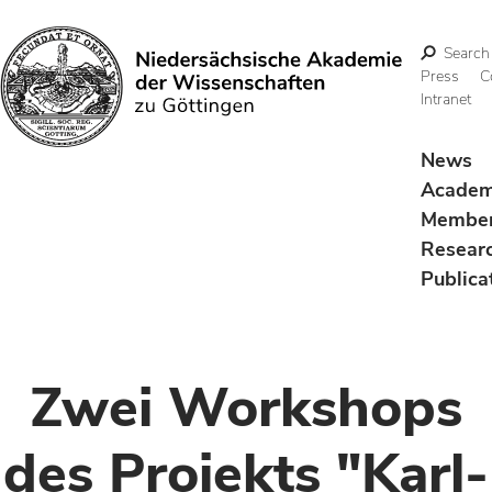
Search
Press
C
Intranet
Search
News
Acade
Membe
Resear
Publica
Zwei Workshops
des Projekts "Karl-