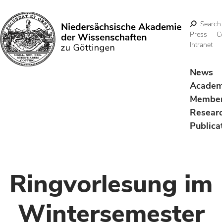
Search
Press
C
Intranet
Search
News
Acade
Membe
Resear
Publica
Ringvorlesung im
Wintersemester