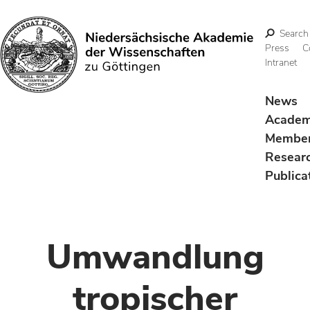
Search
Press
C
Intranet
Search
News
Acade
Membe
Resear
Publica
Umwandlung
tropischer