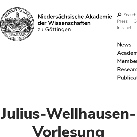
Search
Press
C
Intranet
Search
News
Acade
Membe
Resear
Publica
Julius-Wellhausen-
Vorlesung