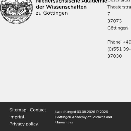
Theaterstr
7
37073
Göttingen
Phone: +4
(0)551 39-
37030
Sitemap
Contact
Last changed 03.08.2026
© 2026
Imprint
Göttingen Academy of Sciences and
Humanities
Privacy policy