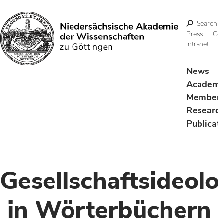
Search
Press
C
Intranet
Search
News
Acade
Membe
Resear
Publica
Gesellschaftsideol
in Wörterbüchern