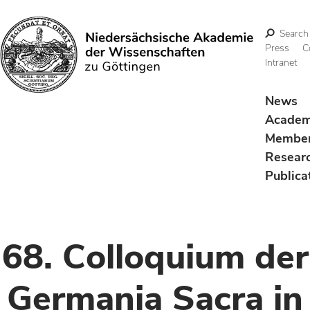
Search
Press
C
Intranet
Search
News
Acade
Membe
Resear
Publica
68. Colloquium der
Germania Sacra in