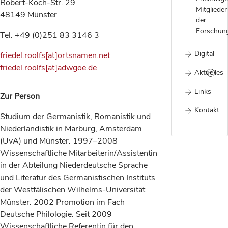
Robert-Koch-Str. 29
Mitglieder
48149 Münster
der
Forschung
Tel. +49 (0)251 83 3146 3
Digital
friedel.roolfs[at]ortsnamen.net
friedel.roolfs[at]adwgoe.de
Aktuelles
Links
Zur Person
Kontakt
Studium der Germanistik, Romanistik und
Niederlandistik in Marburg, Amsterdam
(UvA) und Münster. 1997–2008
Wissenschaftliche Mitarbeiterin/Assistentin
in der Abteilung Niederdeutsche Sprache
und Literatur des Germanistischen Instituts
der Westfälischen Wilhelms-Universität
Münster. 2002 Promotion im Fach
Deutsche Philologie. Seit 2009
Wissenschaftliche Referentin für den