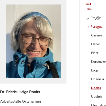
and
Elbe
Projekt
Personal
Casemir
Elsner
Flöer
Korsmeier
Loga
Ohainski
Roolfs
Dr. Friedel Helga Roolfs
Udolph
Arbeitsstelle Ortsnamen
Ehemalige