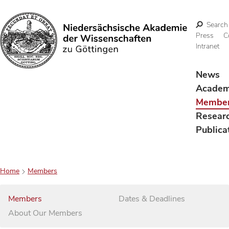
Search
Press
C
Intranet
Search
News
Acade
Membe
Resear
Publica
Home
Members
Members
Dates & Deadlines
About Our Members