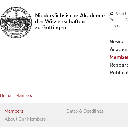
Search
Press
C
Intranet
Search
News
Acade
Membe
Resear
Publica
Home
Members
Members
Dates & Deadlines
About Our Members