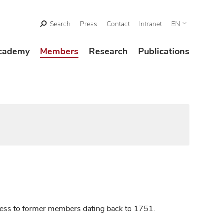
Search
Press
Contact
Intranet
EN
cademy
Members
Research
Publications
ccess to former members dating back to 1751.