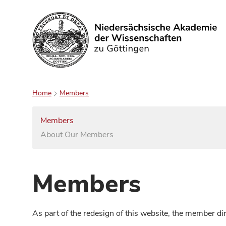
Search
Home
Members
Members
About Our Members
Members
As part of the redesign of this website, the member d