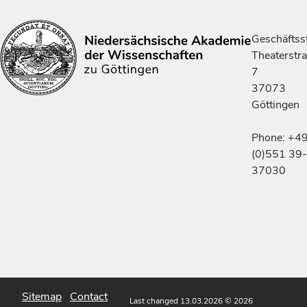
Geschäftsst
Theaterstr
7
37073
Göttingen
Phone: +4
(0)551 39-
37030
Sitemap
Contact
Last changed 13.03.2026
© 2026