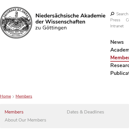
Search
Press
C
Intranet
Search
News
Acade
Membe
Resear
Publica
Home
Members
Members
Dates & Deadlines
About Our Members