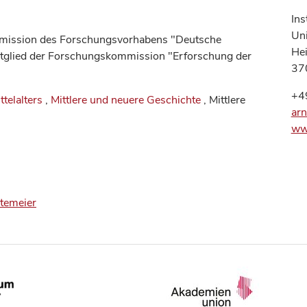
Ins
Uni
ommission des Forschungsvorhabens "Deutsche
He
 Mitglied der Forschungskommission "Erforschung der
37
+4
telalters
,
Mittlere und neuere Geschichte
, Mittlere
arn
www
itemeier