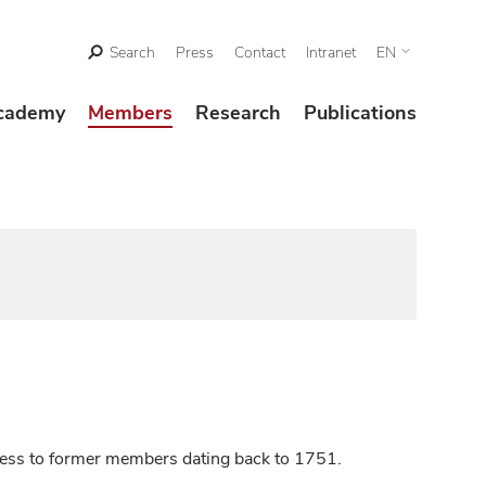
Search
Press
Contact
Intranet
EN
cademy
Members
Research
Publications
ccess to former members dating back to 1751.