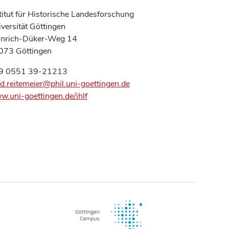
titut für Historische Landesforschung
versität Göttingen
inrich-Düker-Weg 14
073 Göttingen
9 0551 39-21213
d.reitemeier@phil.uni-goettingen.de
.uni-goettingen.de/ihlf