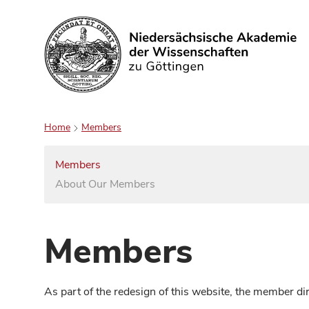
Search
Home
Members
Members
About Our Members
Members
As part of the redesign of this website, the member d