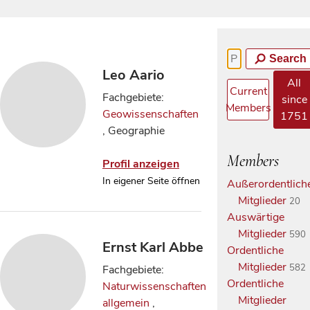
Search
Leo Aario
All
Current
Fachgebiete:
since
Members
Geowissenschaften
1751
, Geographie
Members
Profil anzeigen
In eigener Seite öffnen
Außerordentlich
Mitglieder
20
Auswärtige
Mitglieder
590
Ernst Karl Abbe
Ordentliche
Mitglieder
582
Fachgebiete:
Ordentliche
Naturwissenschaften
Mitglieder
allgemein
,