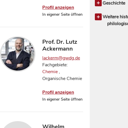
Slawische u
Naturwissen
Musikwiss
allgemein
Geschichte
Profil anzeigen
Sprachen
Naturphil
Theaterwiss
Amerikanisc
Geschichte 
In eigener Seite öffnen
Naturgesc
Andere Lite
Archäologi
Weitere hist
Neurowissen
Deutsche un
Geschichte 
philologi
Psycholog
Literature
Geschichte 
132
31
Physik
98
Englische, a
Geschichte 
Orientwisse
Prof. Dr. Lutz
Literature
Geschichte 
Ostasienwis
Ackermann
Klassische P
Geschichte 
Mediävistik
Jahrhunde
lackerm@gwdg.de
Romanische 
Geschichte 
Fachgebiete:
Slawische L
Altertum
Chemie
,
Geschichte 
Organische Chemie
Mittelalte
Hilfswissen
Profil anzeigen
Kunstgeschi
In eigener Seite öffnen
Mittlere und
Geschich
Wilhelm