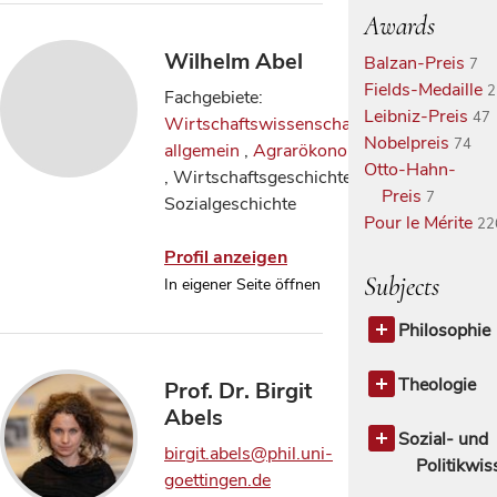
Awards
Wilhelm Abel
Balzan-Preis
7
Fields-Medaille
2
Fachgebiete:
Leibniz-Preis
47
Wirtschaftswissenschaften
Nobelpreis
74
allgemein
,
Agrarökonomie
Otto-Hahn-
, Wirtschaftsgeschichte,
Preis
7
Sozialgeschichte
Pour le Mérite
22
Profil anzeigen
Subjects
In eigener Seite öffnen
Philosophie
Philosophie
Antike Phil
Theologie
Prof. Dr. Birgit
Ethik
Theologie a
3
Abels
Mittelalterli
Altes Testa
Sozial- und
birgit.abels@phil.uni-
Philosoph
Geschichte 
Politikwi
goettingen.de
Christen
Sozial- und