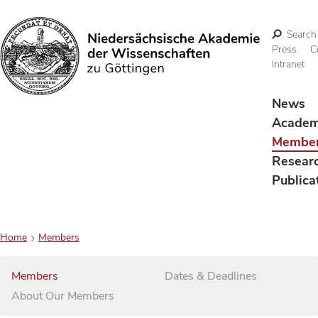
Search
Press
C
Intranet
Search
News
Acade
Membe
Resear
Publica
Home
Members
Members
Dates & Deadlines
About Our Members