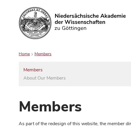
Search
Home
Members
Members
About Our Members
Members
As part of the redesign of this website, the member d