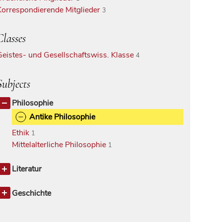
Korrespondierende Mitglieder
3
Classes
Geistes- und Gesellschaftswiss. Klasse
4
Subjects
Philosophie
Antike Philosophie
Ethik
1
Mittelalterliche Philosophie
1
Literatur
Klassische Philologie
1
Geschichte
Geschichte des Altertums
1