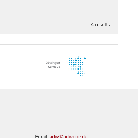
4 results
Email:
adw@adwgoe.de