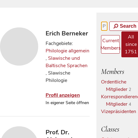
Search
Erich Berneker
All
Current
Fachgebiete:
since
Members
Philologie allgemein
1751
,
Slawische und
Baltische Sprachen
Members
, Slawische
Philologie
Ordentliche
Mitglieder
2
Profil anzeigen
Korrespondieren
In eigener Seite öffnen
Mitglieder
4
Vizepräsidenten
Classes
Prof. Dr.