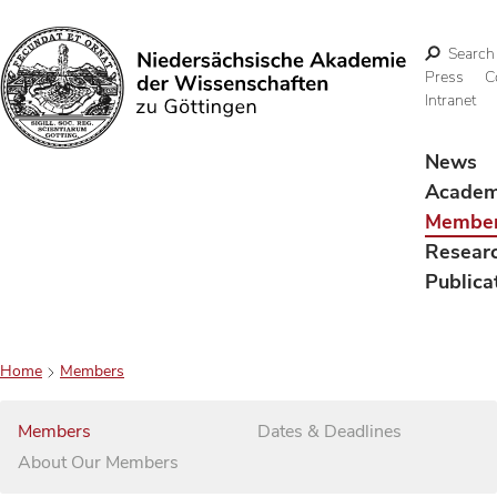
Search
Press
C
Intranet
Search
News
Acade
Membe
Resear
Publica
Home
Members
Members
Dates & Deadlines
About Our Members