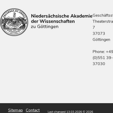
Geschäftsst
Theaterstr
7
37073
Göttingen
Phone: +4
(0)551 39-
37030
Sitemap
Contact
Last changed 13.03.2026
© 2026