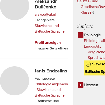
Aleksandr
Geistes- und
Duličenko
Gesellschaftsw
Klasse
6
aleksd@ut.el
Fachgebiete:
Subjects
Slawische und
Baltische Sprachen
Philologie
Philologie a
Profil anzeigen
Linguistik,
In eigener Seite öffnen
Vergleich
Sprachwis
Slawis
Janis Endzelins
Baltische S
Fachgebiete:
Philologie allgemein
Literatur
,
Slawische und
Slawische
Baltische Sprachen
Literature
, Baltische und