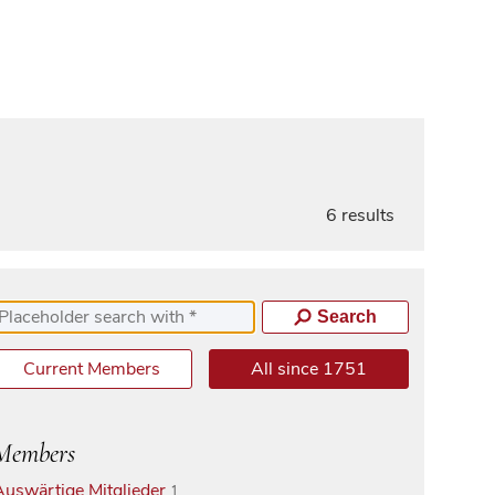
6 results
Search
Current Members
All since 1751
Members
Auswärtige Mitglieder
1