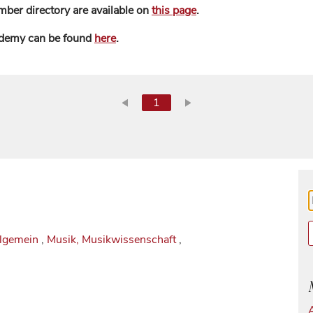
mber directory are available on
this page
.
ademy can be found
here
.
1
llgemein
,
Musik, Musikwissenschaft
,