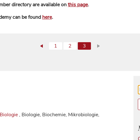
mber directory are available on
this page
.
ademy can be found
here
.
1
2
3
Biologie
, Biologie, Biochemie, Mikrobiologie,