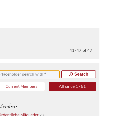
41-47 of 47
Search
Current Members
All since 1751
Members
Ordentliche Mitglieder
23