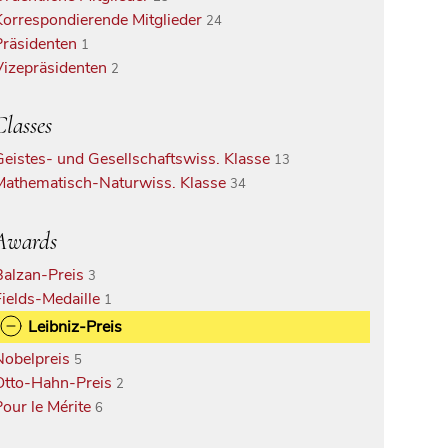
Korrespondierende Mitglieder
24
Präsidenten
1
Vizepräsidenten
2
Classes
Geistes- und Gesellschaftswiss. Klasse
13
Mathematisch-Naturwiss. Klasse
34
Awards
Balzan-Preis
3
Fields-Medaille
1
Leibniz-Preis
Nobelpreis
5
Otto-Hahn-Preis
2
Pour le Mérite
6