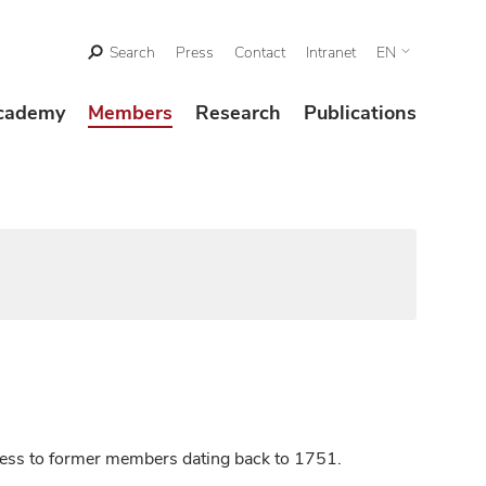
Search
Press
Contact
Intranet
EN
cademy
Members
Research
Publications
ccess to former members dating back to 1751.