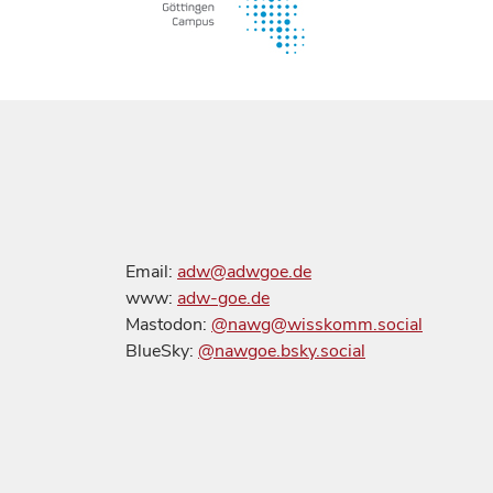
Email:
adw@adwgoe.de
www:
adw-goe.de
Mastodon:
@nawg@wisskomm.social
BlueSky:
@nawgoe.bsky.social