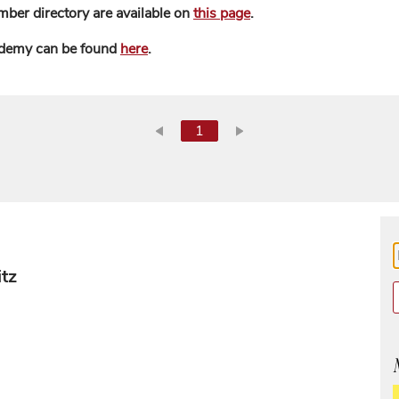
mber directory are available on
this page
.
ademy can be found
here
.
1
tz