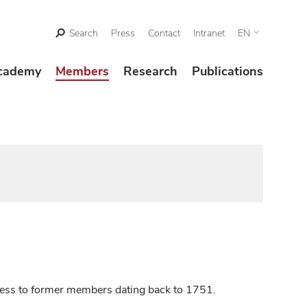
Search
Press
Contact
Intranet
EN
cademy
Members
Research
Publications
ccess to former members dating back to 1751.