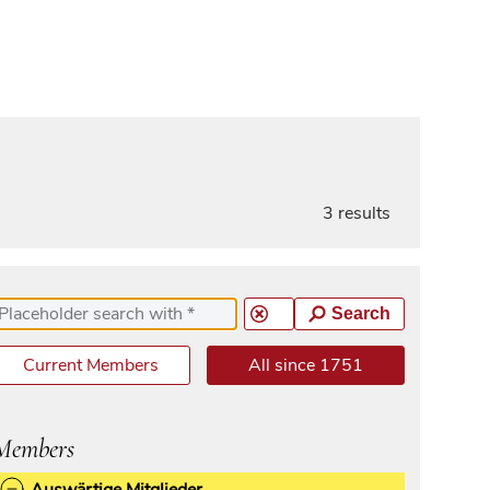
3 results
Search
Current Members
All since 1751
Members
Auswärtige Mitglieder