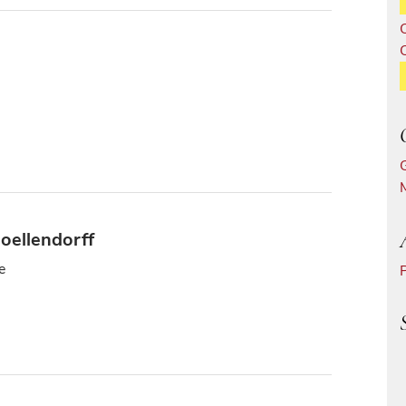
oellendorff
e