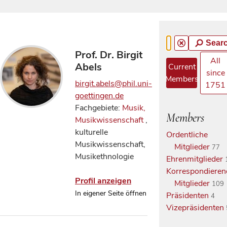
Sear
Prof. Dr. Birgit
All
Abels
Current
since
Members
birgit.abels@phil.uni-
1751
goettingen.de
Fachgebiete:
Musik,
Members
Musikwissenschaft
,
kulturelle
Ordentliche
Musikwissenschaft,
Mitglieder
77
Musikethnologie
Ehrenmitglieder
Korrespondieren
Profil anzeigen
Mitglieder
109
In eigener Seite öffnen
Präsidenten
4
Vizepräsidenten