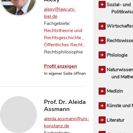
Mittelalterli
Altes Testa
Sozial- und
alexy@law.uni-
Philosoph
Geschichte 
Politikwi
kiel.de
Christen
Bildung und
Fachgebiete:
Kirchengesc
Politikwisse
Wirtschafts
Rechtstheorie und
Neues Test
Sozialwisse
Agrarökono
Rechtsgeschichte
,
Religionswi
Soziologi
Volkswirtsc
Rechtswisse
Öffentliches Recht
,
Systematisc
Rechtswisse
Rechtsphilosophie
allgemein
Philologie
Kirchenrech
Philologie a
Profil anzeigen
Öffentliches
Englische Ph
Naturwissen
In eigener Seite öffnen
Rechtstheor
Finno-ugrisc
und Mathe
Rechtsges
Germanistis
Geschichte 
Zivilrecht
Sprachwis
Wissensc
Medizin
10
Indoeuropäi
Informatik
Medizin all
1
Prof. Dr. Aleida
Sprachwis
Neurowissen
Künste und 
Assmann
Linguistik, 
Psycholog
Künste und 
aleida.assmann@uni-
Sprachwis
allgemein
Literatur
konstanz.de
Nordische P
Musik,
Literaturwis