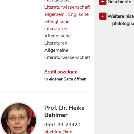
Fachgebiete:
Romanische 
Musikwiss
allgemein
Geschichte
Literaturwissenschaft
Semitische P
Theaterwiss
Amerikanisc
Geschichte 
allgemein
,
Englische,
Slawische u
Deutsche un
Archäologi
Weitere hist
altenglische
Sprachen
Literature
Geschichte 
philologi
Literaturen
,
Englische, a
Geschichte 
Orientwisse
Altenglische
Literature
Geschichte 
Ostasienwis
Literaturen,
Klassische P
Geschichte 
Allgemeine
Mediävistik
Geschichte 
Literaturwissenschaft
Romanische 
Jahrhunde
Slawische L
Geschichte 
Profil anzeigen
Altertum
In eigener Seite öffnen
Geschichte 
Mittelalte
Kunstgeschi
Mittlere und
Prof. Dr. Heike
Geschich
Behlmer
0551 39-29420
hbehlme@uni-