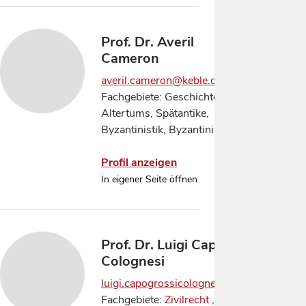
Prof. Dr. Averil
Cameron
averil.cameron@keble.ox.ac.uk
Fachgebiete: Geschichte des
Altertums, Spätantike,
Byzantinistik, Byzantinistik
Profil anzeigen
In eigener Seite öffnen
Prof. Dr. Luigi Capogrossi
Colognesi
luigi.capogrossicolognesi@uniroma1.it
Fachgebiete:
Zivilrecht
, Römisches