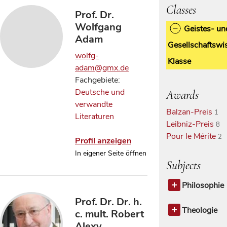
Classes
Prof. Dr.
Wolfgang
Geistes- un
Adam
Gesellschaftswi
wolfg-
Klasse
adam@gmx.de
Fachgebiete:
Deutsche und
Awards
verwandte
Balzan-Preis
1
Literaturen
Leibniz-Preis
8
Pour le Mérite
2
Profil anzeigen
In eigener Seite öffnen
Subjects
Philosophie
Philosophie
Prof. Dr. Dr. h.
Antike Phil
Theologie
c. mult. Robert
Ethik
Theologie a
3
Alexy