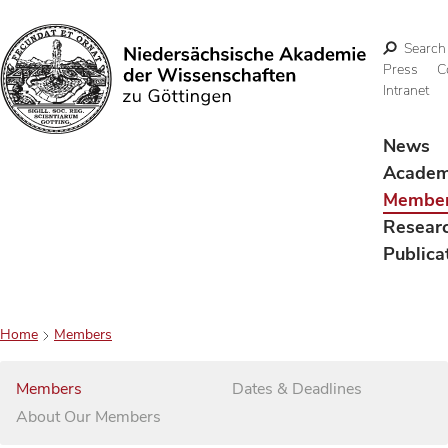
Search
Press
C
Intranet
Search
News
Acade
Membe
Resear
Publica
Home
Members
Members
Dates & Deadlines
About Our Members