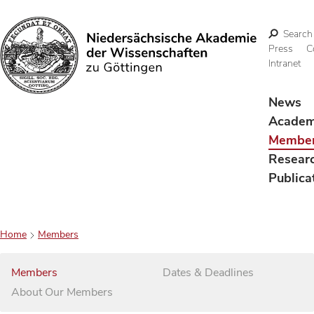
Search
Press
C
Intranet
Search
News
Acade
Membe
Resear
Publica
Home
Members
Members
Dates & Deadlines
About Our Members