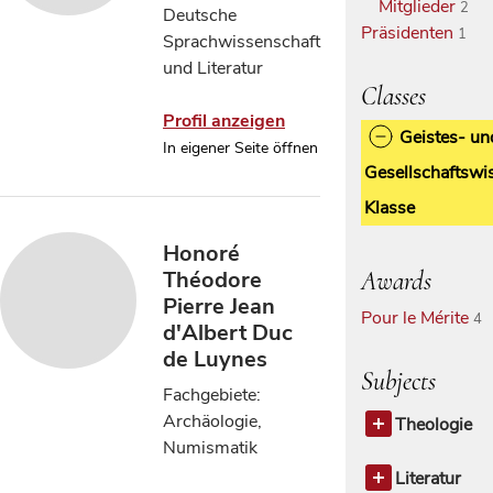
Mitglieder
2
Deutsche
Präsidenten
1
Sprachwissenschaft
und Literatur
Classes
Profil anzeigen
Geistes- un
In eigener Seite öffnen
Gesellschaftswi
Klasse
Honoré
Awards
Théodore
Pierre Jean
Pour le Mérite
4
d'Albert Duc
de Luynes
Subjects
Fachgebiete:
Archäologie,
Theologie
Numismatik
Theologie
allgemein
Literatur