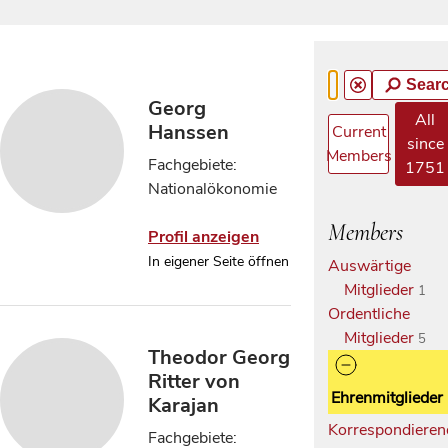
Sear
Georg
All
Hanssen
Current
since
Members
Fachgebiete:
1751
Nationalökonomie
Members
Profil anzeigen
In eigener Seite öffnen
Auswärtige
Mitglieder
1
Ordentliche
Mitglieder
5
Theodor Georg
Ritter von
Ehrenmitglieder
Karajan
Korrespondieren
Fachgebiete: