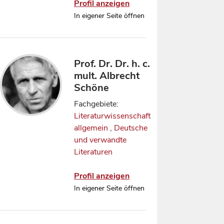
Profil anzeigen
Altes Testa
Literaturwis
In eigener Seite öffnen
allgemein
Deutsche u
verwandt
Literature
Prof. Dr. Dr. h. c.
mult. Albrecht
Schöne
Fachgebiete:
Literaturwissenschaft
allgemein
,
Deutsche
und verwandte
Literaturen
Profil anzeigen
In eigener Seite öffnen