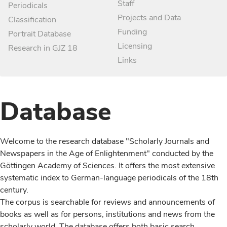
Staff
Periodicals
Projects and Data
Classification
Funding
Portrait Database
Licensing
Research in GJZ 18
Links
Database
Welcome to the research database "Scholarly Journals and
Newspapers in the Age of Enlightenment" conducted by the
Göttingen Academy of Sciences. It offers the most extensive
systematic index to German-language periodicals of the 18th
century.
The corpus is searchable for reviews and announcements of
books as well as for persons, institutions and news from the
scholarly world. The database offers both basic search,