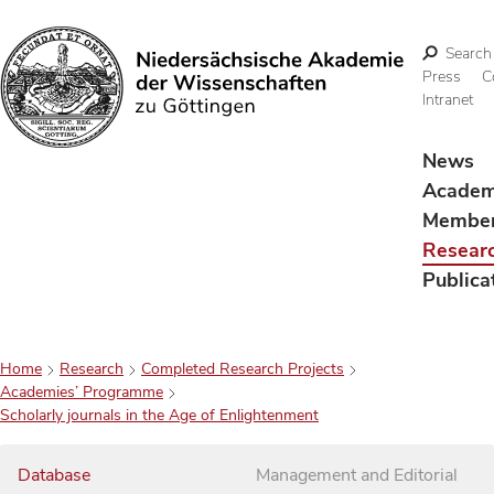
Search
Press
C
Intranet
Search
News
Acade
Membe
Resear
Publica
Home
Research
Completed Research Projects
Academies’ Programme
Scholarly journals in the Age of Enlightenment
Database
Management and Editorial