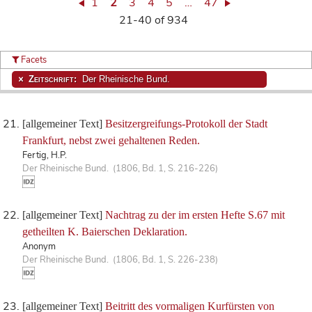
1
2
3
4
5
…
47
21-40 of 934
Facets
Zeitschrift:
Der Rheinische Bund.
[allgemeiner Text]
Besitzergreifungs-Protokoll der Stadt
Frankfurt, nebst zwei gehaltenen Reden.
Fertig, H.P.
Der Rheinische Bund. (1806, Bd. 1, S. 216-226)
[allgemeiner Text]
Nachtrag zu der im ersten Hefte S.67 mit
getheilten K. Baierschen Deklaration.
Anonym
Der Rheinische Bund. (1806, Bd. 1, S. 226-238)
[allgemeiner Text]
Beitritt des vormaligen Kurfürsten von