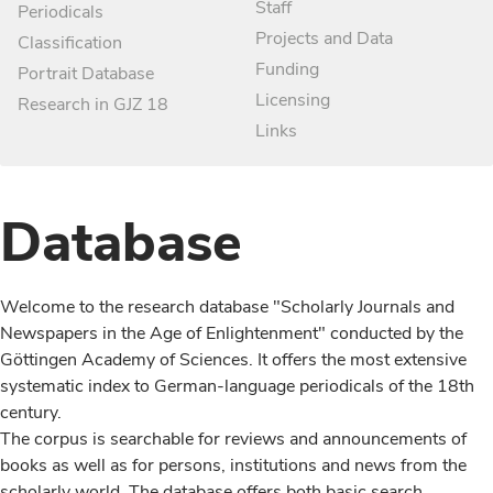
Staff
Periodicals
Projects and Data
Classification
Funding
Portrait Database
Licensing
Research in GJZ 18
Links
Database
Welcome to the research database "Scholarly Journals and
Newspapers in the Age of Enlightenment" conducted by the
Göttingen Academy of Sciences. It offers the most extensive
systematic index to German-language periodicals of the 18th
century.
The corpus is searchable for reviews and announcements of
books as well as for persons, institutions and news from the
scholarly world. The database offers both basic search,