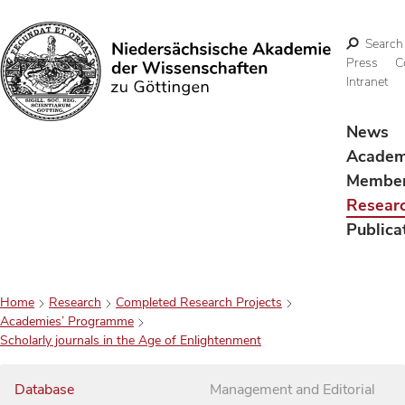
Search
Press
C
Intranet
Search
News
Acade
Membe
Resear
Publica
Home
Research
Completed Research Projects
Academies’ Programme
Scholarly journals in the Age of Enlightenment
Database
Management and Editorial