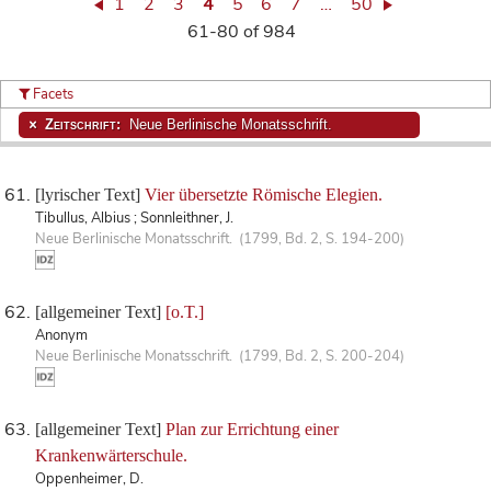
1
2
3
4
5
6
7
…
50
61-80 of 984
Facets
Zeitschrift:
Neue Berlinische Monatsschrift.
[lyrischer Text]
Vier übersetzte Römische Elegien.
Tibullus, Albius ; Sonnleithner, J.
Neue Berlinische Monatsschrift. (1799, Bd. 2, S. 194-200)
[allgemeiner Text]
[o.T.]
Anonym
Neue Berlinische Monatsschrift. (1799, Bd. 2, S. 200-204)
[allgemeiner Text]
Plan zur Errichtung einer
Krankenwärterschule.
Oppenheimer, D.