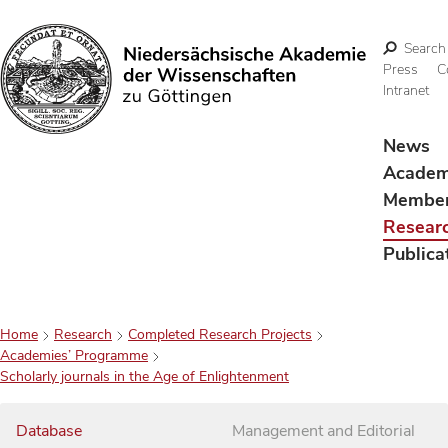
Search
Press
C
Intranet
Search
News
Acade
Membe
Resear
Publica
Home
Research
Completed Research Projects
Academies’ Programme
Scholarly journals in the Age of Enlightenment
Database
Management and Editorial