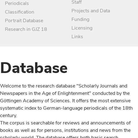
Staff
Periodicals
Projects and Data
Classification
Funding
Portrait Database
Licensing
Research in GJZ 18
Links
Database
Welcome to the research database "Scholarly Journals and
Newspapers in the Age of Enlightenment" conducted by the
Göttingen Academy of Sciences. It offers the most extensive
systematic index to German-language periodicals of the 18th
century.
The corpus is searchable for reviews and announcements of
books as well as for persons, institutions and news from the
scholarly world. The database offers both basic search,