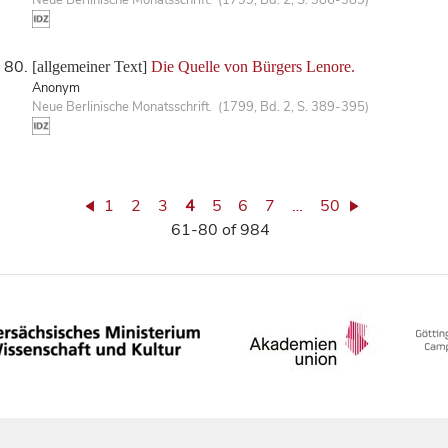
Neue Berlinische Monatsschrift. (1799, Bd. 2, S. 386-389)
[allgemeiner Text]
Die Quelle von Bürgers Lenore.
Anonym
Neue Berlinische Monatsschrift. (1799, Bd. 2, S. 389-395)
1
2
3
4
5
6
7
…
50
61-80 of 984