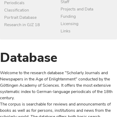
Staff
Periodicals
Projects and Data
Classification
Funding
Portrait Database
Licensing
Research in GJZ 18
Links
Database
Welcome to the research database "Scholarly Journals and
Newspapers in the Age of Enlightenment" conducted by the
Göttingen Academy of Sciences. It offers the most extensive
systematic index to German-language periodicals of the 18th
century.
The corpus is searchable for reviews and announcements of
books as well as for persons, institutions and news from the
scholarly world. The database offers both basic search,