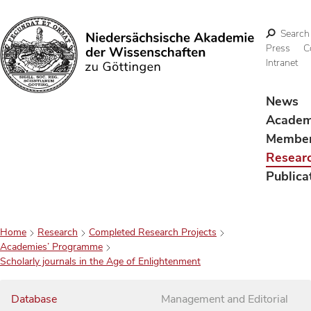
Search
Press
C
Intranet
Search
News
Acade
Membe
Resear
Publica
Home
Research
Completed Research Projects
Academies’ Programme
Scholarly journals in the Age of Enlightenment
Database
Management and Editorial