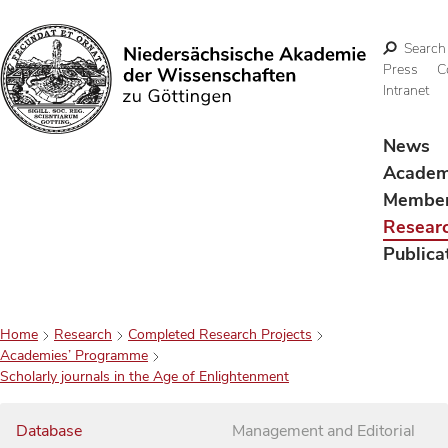
Search
Press
C
Intranet
Search
News
Acade
Membe
Resear
Publica
Home
Research
Completed Research Projects
Academies’ Programme
Scholarly journals in the Age of Enlightenment
Database
Management and Editorial