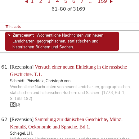
1
2
3
4
5
6
7
…
159
61-80 of 3169
Facets
Zeitschrift:
Wöchentliche Nachrichten von neuen
Landcharten, geographischen, statistischen und
historischen Büchern und Sachen.
[Rezension]
Versuch einer neuen Einleitung in die russische
Geschichte. T.1.
Schmidt-Phiseldek, Christoph von
Wöchentliche Nachrichten von neuen Landcharten, geographischen,
statistischen und historischen Büchern und Sachen. (1773, Bd. 1,
S. 188-192)
[Rezension]
Sammlung zur dänischen Geschichte, Münz-
Kentniß, Oekonomie und Sprache. Bd.1.
Schlegel, J.H.