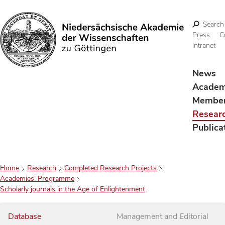
Search
Press
C
Intranet
Search
News
Acade
Membe
Resear
Publica
Home
Research
Completed Research Projects
Academies’ Programme
Scholarly journals in the Age of Enlightenment
Database
Management and Editorial