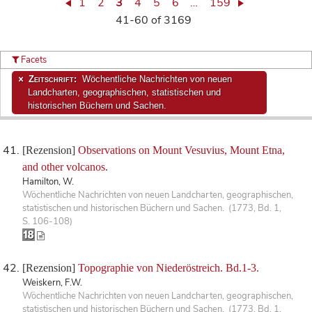
1
2
3
4
5
6
…
159
41-60 of 3169
Facets
Zeitschrift:
Wöchentliche Nachrichten von neuen
Landcharten, geographischen, statistischen und
historischen Büchern und Sachen.
[Rezension]
Observations on Mount Vesuvius, Mount Etna,
and other volcanos.
Hamilton, W.
Wöchentliche Nachrichten von neuen Landcharten, geographischen,
statistischen und historischen Büchern und Sachen. (1773, Bd. 1,
S. 106-108)
[Rezension]
Topographie von Niederöstreich. Bd.1-3.
Weiskern, F.W.
Wöchentliche Nachrichten von neuen Landcharten, geographischen,
statistischen und historischen Büchern und Sachen. (1773, Bd. 1,