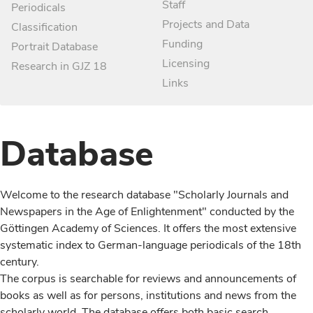
Staff
Periodicals
Projects and Data
Classification
Funding
Portrait Database
Licensing
Research in GJZ 18
Links
Database
Welcome to the research database "Scholarly Journals and
Newspapers in the Age of Enlightenment" conducted by the
Göttingen Academy of Sciences. It offers the most extensive
systematic index to German-language periodicals of the 18th
century.
The corpus is searchable for reviews and announcements of
books as well as for persons, institutions and news from the
scholarly world. The database offers both basic search,