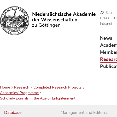
Search
Press
C
Intranet
Search
News
Acade
Membe
Resear
Publica
Home
Research
Completed Research Projects
Academies’ Programme
Scholarly journals in the Age of Enlightenment
Database
Management and Editorial