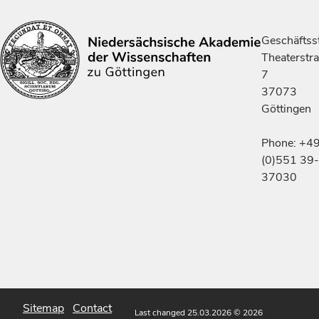
Geschäftsst
Theaterstr
7
37073
Göttingen
Phone: +4
(0)551 39-
37030
Sitemap
Contact
Last changed 25.03.2026
© 2026