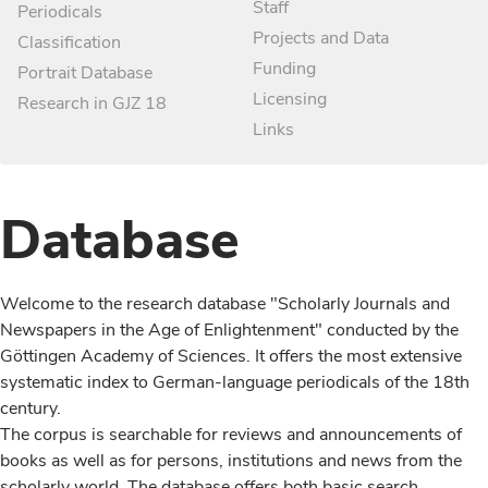
Staff
Periodicals
Projects and Data
Classification
Funding
Portrait Database
Licensing
Research in GJZ 18
Links
Database
Welcome to the research database "Scholarly Journals and
Newspapers in the Age of Enlightenment" conducted by the
Göttingen Academy of Sciences. It offers the most extensive
systematic index to German-language periodicals of the 18th
century.
The corpus is searchable for reviews and announcements of
books as well as for persons, institutions and news from the
scholarly world. The database offers both basic search,