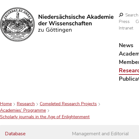
Search
Press
C
Intranet
Search
News
Acade
Membe
Resear
Publica
Home
Research
Completed Research Projects
Academies’ Programme
Scholarly journals in the Age of Enlightenment
Database
Management and Editorial