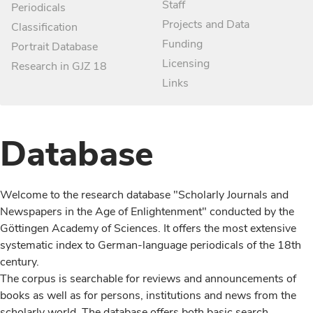
Staff
Periodicals
Projects and Data
Classification
Funding
Portrait Database
Licensing
Research in GJZ 18
Links
Database
Welcome to the research database "Scholarly Journals and
Newspapers in the Age of Enlightenment" conducted by the
Göttingen Academy of Sciences. It offers the most extensive
systematic index to German-language periodicals of the 18th
century.
The corpus is searchable for reviews and announcements of
books as well as for persons, institutions and news from the
scholarly world. The database offers both basic search,