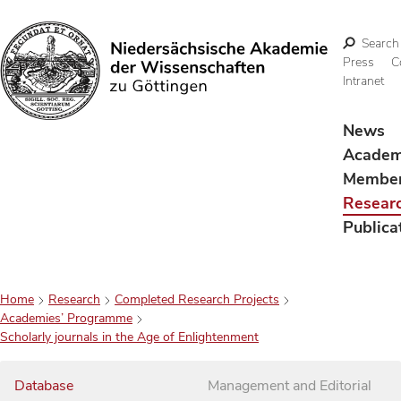
Search
Press
C
Intranet
Search
News
Acade
Membe
Resear
Publica
Home
Research
Completed Research Projects
Academies’ Programme
Scholarly journals in the Age of Enlightenment
Database
Management and Editorial