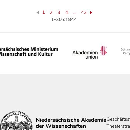
1
2
3
4
…
43
1-20 of 844
Geschäftsst
Theaterstr