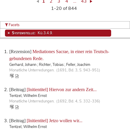
1
2
3
4
…
43
1-20 of 844
Facets
Systemstelle:
Kü.3.4.9.
[Rezension]
Mediationes Sacrae, in einer rein Teutsch-
gebundenen Rede.
Gerhard, Johann ; Richter, Tobias ; Feller, Joachim
Monatliche Unterredungen. (1691, Bd. 3, S. 943-951)
[Beitrag]
[Initientitel] Hiervon zur andern Zeit...
Tentzel, Wilhelm Ernst
Monatliche Unterredungen. (1692, Bd. 4, S. 332-336)
[Beitrag]
[Initientitel] Jetzo wollen wir...
Tentzel, Wilhelm Ernst