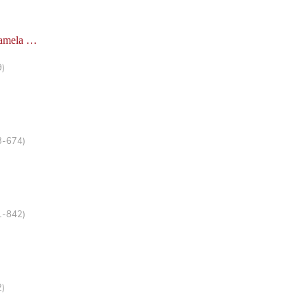
Pamela …
9)
3-674)
1-842)
2)