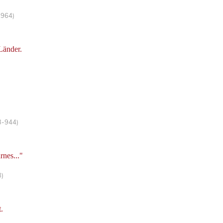
-964)
Länder.
3-944)
nes..."
3)
.