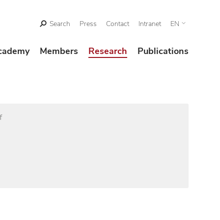
Search
Press
Contact
Intranet
EN
cademy
Members
Research
Publications
f