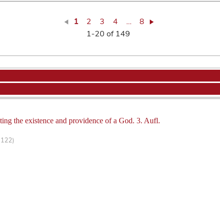
1
2
3
4
…
8
1-20 of 149
ing the existence and providence of a God. 3. Aufl.
-122)