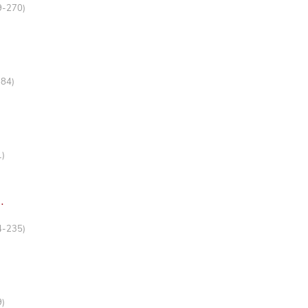
9-270)
-84)
1)
…
4-235)
9)