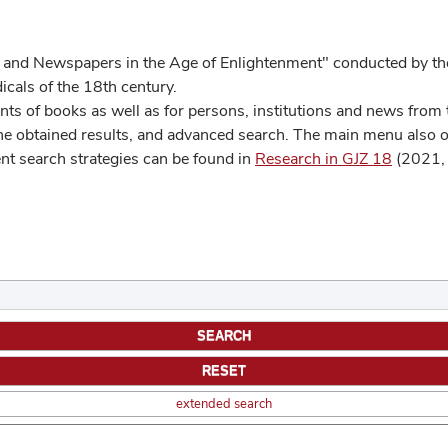
 and Newspapers in the Age of Enlightenment" conducted by the
cals of the 18th century.
s of books as well as for persons, institutions and news from t
he obtained results, and advanced search. The main menu also off
ent search strategies can be found in
Research in GJZ 18
(2021, 
extended search