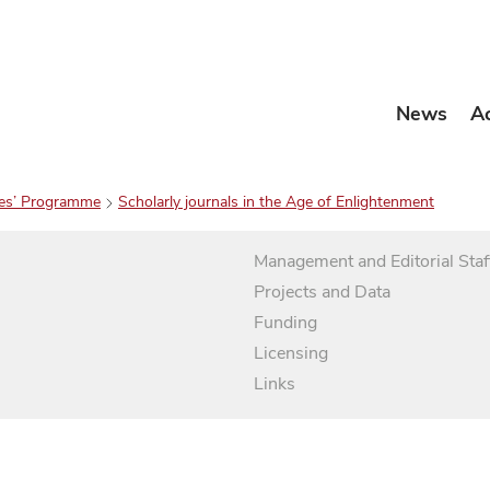
News
A
es’ Programme
Scholarly journals in the Age of Enlightenment
Management and Editorial Staf
Projects and Data
Funding
Licensing
Links