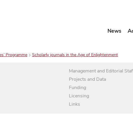
News
A
es’ Programme
Scholarly journals in the Age of Enlightenment
Management and Editorial Staf
Projects and Data
Funding
Licensing
Links