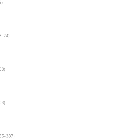
2)
23-24)
08)
03)
385-387)