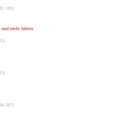
181-182)
d und mehr Jahren.
11)
62)
366-367)