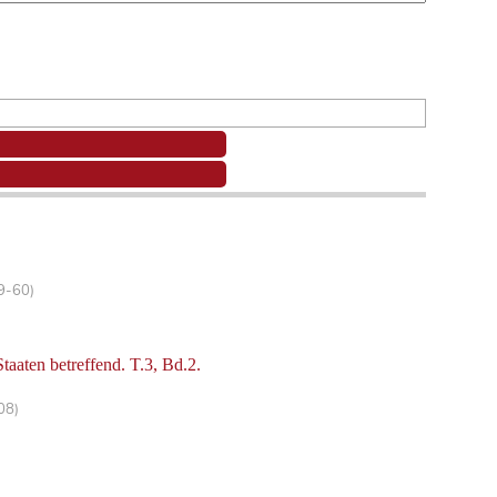
59-60)
taaten betreffend. T.3, Bd.2.
08)