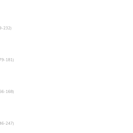
29-232)
179-181)
166-168)
246-247)