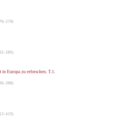
276-279)
282-285)
 in Europa zu erforschen. T.1.
386-388)
413-415)