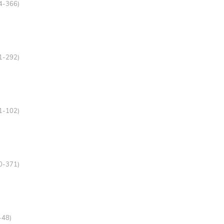
64-366)
91-292)
01-102)
70-371)
-48)