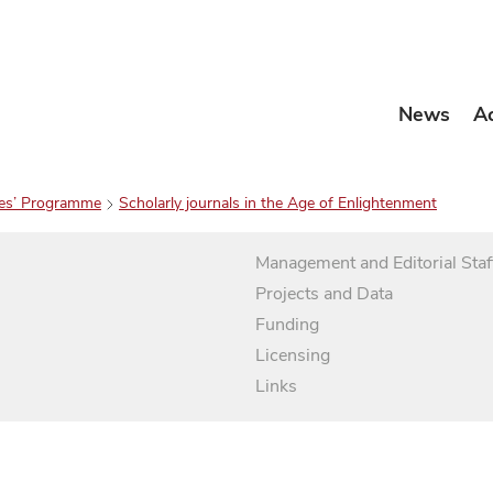
News
A
es’ Programme
Scholarly journals in the Age of Enlightenment
Management and Editorial Staf
Projects and Data
Funding
Licensing
Links