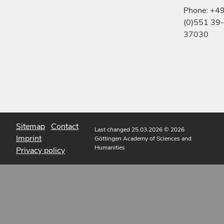
Phone: +4
(0)551 39-
37030
Sitemap
Contact
Last changed 25.03.2026
© 2026
Imprint
Göttingen Academy of Sciences and
Humanities
Privacy policy