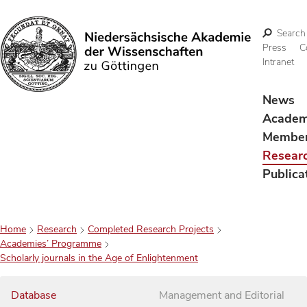
Search
Press
C
Intranet
Search
News
Acade
Membe
Resear
Publica
Home
Research
Completed Research Projects
Academies’ Programme
Scholarly journals in the Age of Enlightenment
Database
Management and Editorial