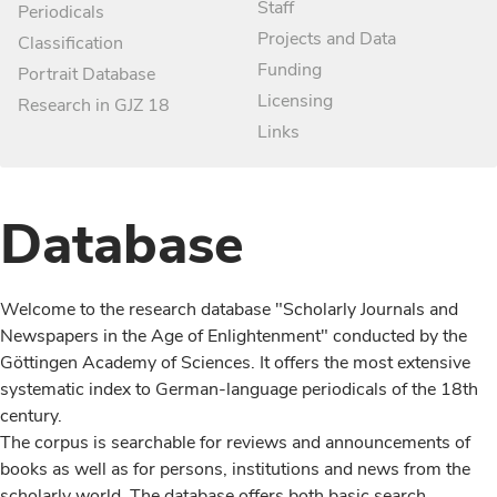
Staff
Periodicals
Projects and Data
Classification
Funding
Portrait Database
Licensing
Research in GJZ 18
Links
Database
Welcome to the research database "Scholarly Journals and
Newspapers in the Age of Enlightenment" conducted by the
Göttingen Academy of Sciences. It offers the most extensive
systematic index to German-language periodicals of the 18th
century.
The corpus is searchable for reviews and announcements of
books as well as for persons, institutions and news from the
scholarly world. The database offers both basic search,