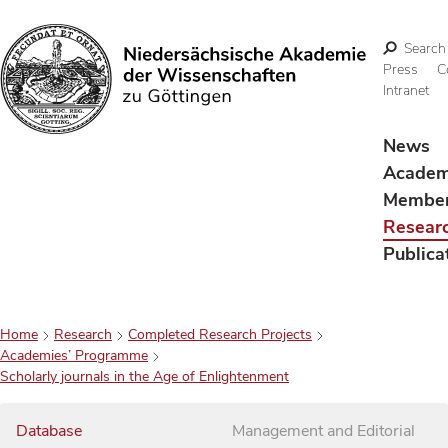
Search
Press
C
Intranet
Search
News
Acade
Membe
Resear
Publica
Home
Research
Completed Research Projects
Academies’ Programme
Scholarly journals in the Age of Enlightenment
Database
Management and Editorial