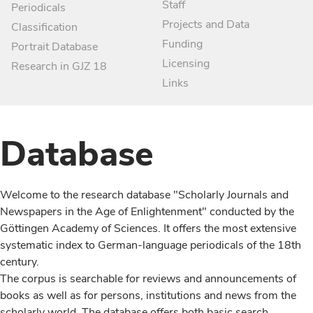
Staff
Periodicals
Projects and Data
Classification
Funding
Portrait Database
Licensing
Research in GJZ 18
Links
Database
Welcome to the research database "Scholarly Journals and
Newspapers in the Age of Enlightenment" conducted by the
Göttingen Academy of Sciences. It offers the most extensive
systematic index to German-language periodicals of the 18th
century.
The corpus is searchable for reviews and announcements of
books as well as for persons, institutions and news from the
scholarly world. The database offers both basic search,