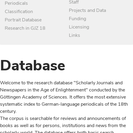
Staff
Periodicals
Projects and Data
Classification
Funding
Portrait Database
Licensing
Research in GJZ 18
Links
Database
Welcome to the research database "Scholarly Journals and
Newspapers in the Age of Enlightenment" conducted by the
Göttingen Academy of Sciences. It offers the most extensive
systematic index to German-language periodicals of the 18th
century.
The corpus is searchable for reviews and announcements of
books as well as for persons, institutions and news from the
scholarly world. The database offers both basic search,