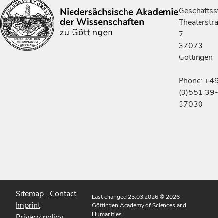
Geschäftsst
Theaterstr
7
37073
Göttingen
Phone: +4
(0)551 39-
37030
Sitemap
Contact
Last changed 25.03.2026
© 2026
Imprint
Göttingen Academy of Sciences and
Humanities
Privacy policy