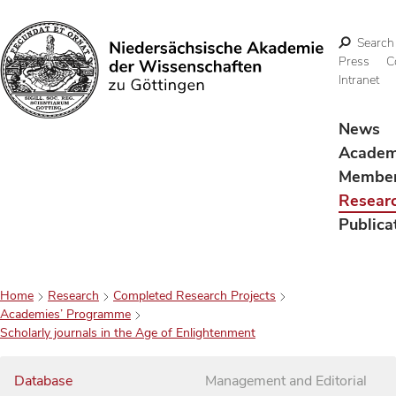
Search
Press
C
Intranet
Search
News
Acade
Membe
Resear
Publica
Home
Research
Completed Research Projects
Academies’ Programme
Scholarly journals in the Age of Enlightenment
Database
Management and Editorial