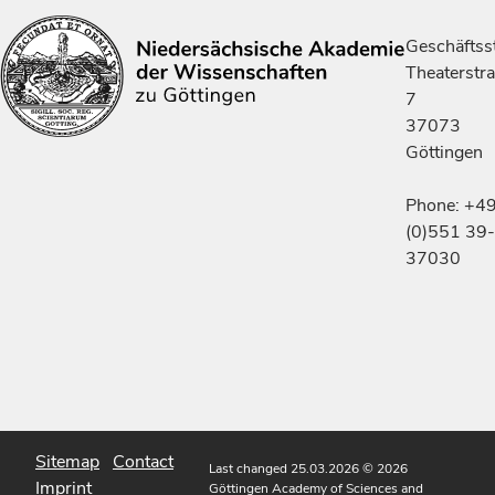
Geschäftsst
Theaterstr
7
37073
Göttingen
Phone: +4
(0)551 39-
37030
Sitemap
Contact
Last changed 25.03.2026
© 2026
Imprint
Göttingen Academy of Sciences and