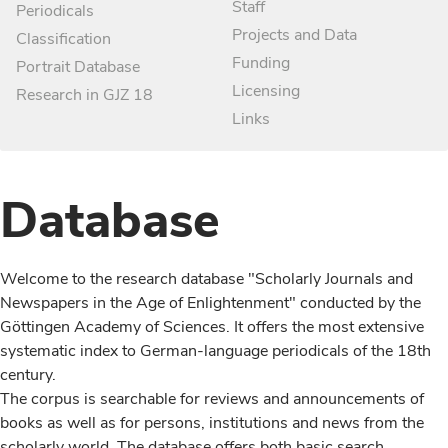
Staff
Periodicals
Projects and Data
Classification
Funding
Portrait Database
Licensing
Research in GJZ 18
Links
Database
Welcome to the research database "Scholarly Journals and
Newspapers in the Age of Enlightenment" conducted by the
Göttingen Academy of Sciences. It offers the most extensive
systematic index to German-language periodicals of the 18th
century.
The corpus is searchable for reviews and announcements of
books as well as for persons, institutions and news from the
scholarly world. The database offers both basic search,