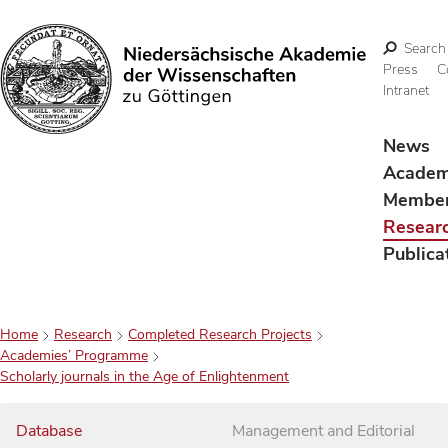
Search
Press
C
Intranet
Search
News
Acade
Membe
Resear
Publica
Home
Research
Completed Research Projects
Academies’ Programme
Scholarly journals in the Age of Enlightenment
Database
Management and Editorial