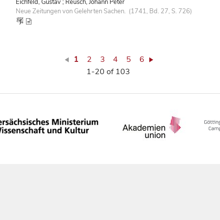
Eichfeld, Gustav ; Reusch, Johann Peter
Neue Zeitungen von Gelehrten Sachen. (1741, Bd. 27, S. 726)
1
2
3
4
5
6
1-20 of 103