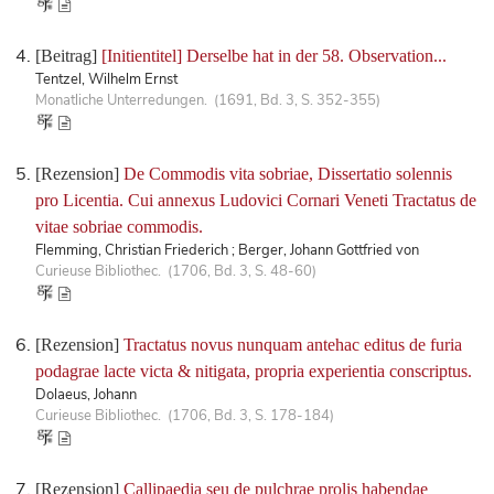
[Beitrag]
[Initientitel] Derselbe hat in der 58. Observation...
Tentzel, Wilhelm Ernst
Monatliche Unterredungen. (1691, Bd. 3, S. 352-355)
[Rezension]
De Commodis vita sobriae, Dissertatio solennis
pro Licentia. Cui annexus Ludovici Cornari Veneti Tractatus de
vitae sobriae commodis.
Flemming, Christian Friederich ; Berger, Johann Gottfried von
Curieuse Bibliothec. (1706, Bd. 3, S. 48-60)
[Rezension]
Tractatus novus nunquam antehac editus de furia
podagrae lacte victa & nitigata, propria experientia conscriptus.
Dolaeus, Johann
Curieuse Bibliothec. (1706, Bd. 3, S. 178-184)
[Rezension]
Callipaedia seu de pulchrae prolis habendae