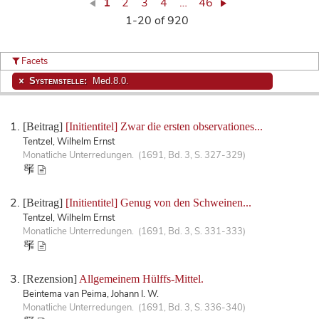
1
2
3
4
…
46
1-20 of 920
Facets
Systemstelle:
Med.8.0.
[Beitrag]
[Initientitel] Zwar die ersten observationes...
Tentzel, Wilhelm Ernst
Monatliche Unterredungen. (1691, Bd. 3, S. 327-329)
[Beitrag]
[Initientitel] Genug von den Schweinen...
Tentzel, Wilhelm Ernst
Monatliche Unterredungen. (1691, Bd. 3, S. 331-333)
[Rezension]
Allgemeinem Hülffs-Mittel.
Beintema van Peima, Johann I. W.
Monatliche Unterredungen. (1691, Bd. 3, S. 336-340)