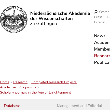
Search
Press
C
Intranet
Search
News
Acade
Membe
Resear
Publica
Home
Research
Completed Research Projects
Academies’ Programme
Scholarly journals in the Age of Enlightenment
Database
Management and Editorial