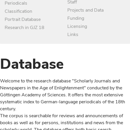
Staff
Periodicals
Projects and Data
Classification
Funding
Portrait Database
Licensing
Research in GJZ 18
Links
Database
Welcome to the research database "Scholarly Journals and
Newspapers in the Age of Enlightenment" conducted by the
Göttingen Academy of Sciences. It offers the most extensive
systematic index to German-language periodicals of the 18th
century.
The corpus is searchable for reviews and announcements of
books as well as for persons, institutions and news from the
scholarly world. The database offers both basic search,