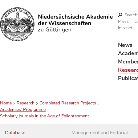
Search
Press
C
Intranet
Search
News
Acade
Membe
Resear
Publica
Home
Research
Completed Research Projects
Academies’ Programme
Scholarly journals in the Age of Enlightenment
Database
Management and Editorial