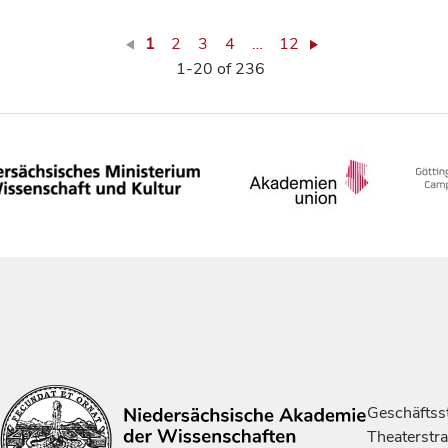
1
2
3
4
…
12
1-20 of 236
Geschäftsst
Theaterstr