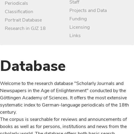
Staff
Periodicals
Projects and Data
Classification
Funding
Portrait Database
Licensing
Research in GJZ 18
Links
Database
Welcome to the research database "Scholarly Journals and
Newspapers in the Age of Enlightenment" conducted by the
Göttingen Academy of Sciences. It offers the most extensive
systematic index to German-language periodicals of the 18th
century.
The corpus is searchable for reviews and announcements of
books as well as for persons, institutions and news from the
scholarly world. The database offers both basic search,