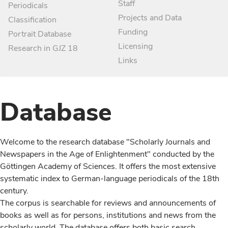
Staff
Periodicals
Projects and Data
Classification
Funding
Portrait Database
Licensing
Research in GJZ 18
Links
Database
Welcome to the research database "Scholarly Journals and
Newspapers in the Age of Enlightenment" conducted by the
Göttingen Academy of Sciences. It offers the most extensive
systematic index to German-language periodicals of the 18th
century.
The corpus is searchable for reviews and announcements of
books as well as for persons, institutions and news from the
scholarly world. The database offers both basic search,