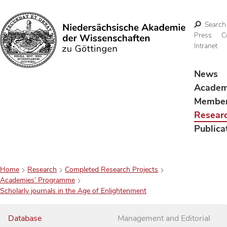
Search
Press
C
Intranet
Search
News
Acade
Membe
Resear
Publica
Home
Research
Completed Research Projects
Academies’ Programme
Scholarly journals in the Age of Enlightenment
Database
Management and Editorial