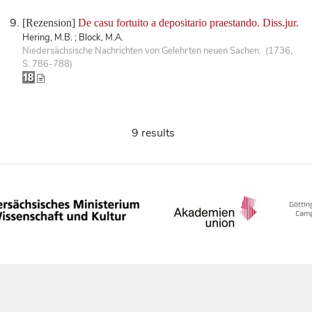
[Rezension]
De casu fortuito a depositario praestando. Diss.jur.
Hering, M.B. ; Block, M.A.
Niedersächsische Nachrichten von Gelehrten neuen Sachen. (1736,
S. 786-788)
9 results