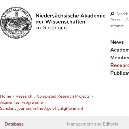
Search
Press
C
Intranet
Search
News
Acade
Membe
Resear
Publica
Home
Research
Completed Research Projects
Academies’ Programme
Scholarly journals in the Age of Enlightenment
Database
Management and Editorial