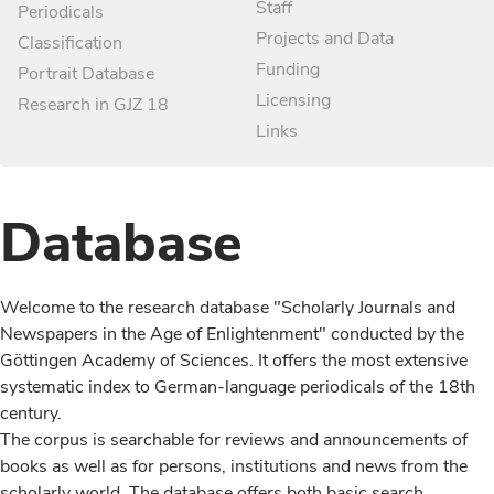
Staff
Periodicals
Projects and Data
Classification
Funding
Portrait Database
Licensing
Research in GJZ 18
Links
Database
Welcome to the research database "Scholarly Journals and
Newspapers in the Age of Enlightenment" conducted by the
Göttingen Academy of Sciences. It offers the most extensive
systematic index to German-language periodicals of the 18th
century.
The corpus is searchable for reviews and announcements of
books as well as for persons, institutions and news from the
scholarly world. The database offers both basic search,