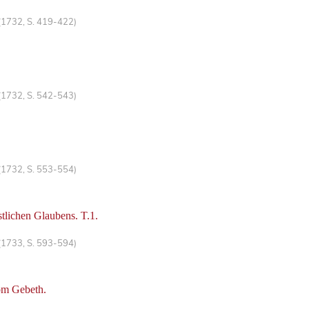
(1732, S. 419-422)
(1732, S. 542-543)
(1732, S. 553-554)
stlichen Glaubens. T.1.
(1733, S. 593-594)
om Gebeth.