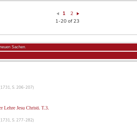
1
2
1-20 of 23
 neuen Sachen.
(1731, S. 206-207)
 Lehre Jesu Christi. T.3.
(1731, S. 277-282)