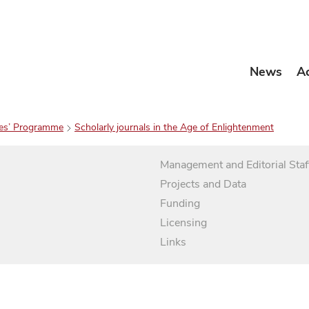
News
A
es’ Programme
Scholarly journals in the Age of Enlightenment
Management and Editorial Staf
Projects and Data
Funding
Licensing
Links