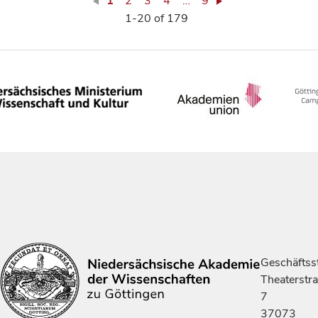
1
2
3
4
…
9
1-20 of 179
Geschäftsst
Theaterstr
7
37073