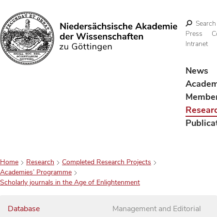
Search
Press
C
Intranet
Search
News
Acade
Membe
Resear
Publica
Home
Research
Completed Research Projects
Academies’ Programme
Scholarly journals in the Age of Enlightenment
Database
Management and Editorial