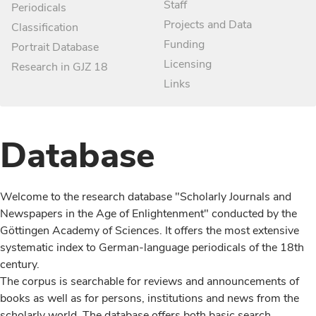
Staff
Periodicals
Projects and Data
Classification
Funding
Portrait Database
Licensing
Research in GJZ 18
Links
Database
Welcome to the research database "Scholarly Journals and
Newspapers in the Age of Enlightenment" conducted by the
Göttingen Academy of Sciences. It offers the most extensive
systematic index to German-language periodicals of the 18th
century.
The corpus is searchable for reviews and announcements of
books as well as for persons, institutions and news from the
scholarly world. The database offers both basic search,