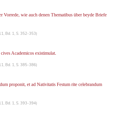
iner Vorrede, wie auch denen Thematibus über beyde Briefe
1, Bd. 1, S. 352-353)
 cives Academicos existimulat.
1, Bd. 1, S. 385-386)
 proponit, et ad Nativitatis Festum rite celebrandum
1, Bd. 1, S. 393-394)