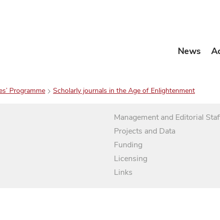
News
A
es’ Programme
Scholarly journals in the Age of Enlightenment
Management and Editorial Staf
Projects and Data
Funding
Licensing
Links