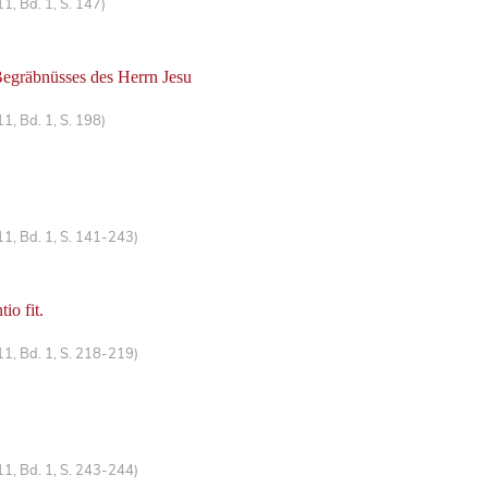
1, Bd. 1, S. 147)
Begräbnüsses des Herrn Jesu
1, Bd. 1, S. 198)
1, Bd. 1, S. 141-243)
io fit.
1, Bd. 1, S. 218-219)
1, Bd. 1, S. 243-244)