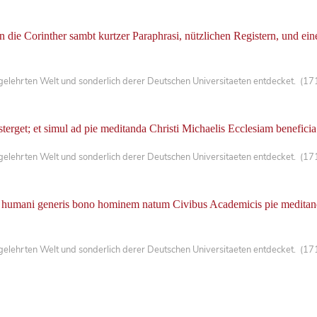
n die Corinther sambt kurtzer Paraphrasi, nützlichen Registern, und e
lehrten Welt und sonderlich derer Deutschen Universitaeten entdecket. (171
rget; et simul ad pie meditanda Christi Michaelis Ecclesiam beneficia
lehrten Welt und sonderlich derer Deutschen Universitaeten entdecket. (171
umani generis bono hominem natum Civibus Academicis pie meditandum
lehrten Welt und sonderlich derer Deutschen Universitaeten entdecket. (171