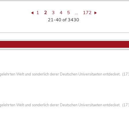
1
2
3
4
5
…
172
21-40 of 3430
lehrten Welt und sonderlich derer Deutschen Universitaeten entdecket. (1711
lehrten Welt und sonderlich derer Deutschen Universitaeten entdecket. (1711